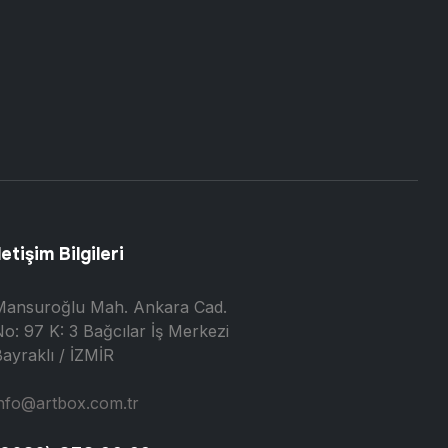
letişim Bilgileri
Mansuroğlu Mah. Ankara Cad.
o: 97 K: 3 Bağcılar İş Merkezi
ayraklı / İZMİR
nfo@artbox.com.tr