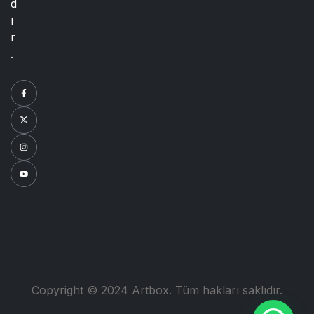
d
ı
r
.
Copyright © 2024 Artbox. Tüm hakları saklıdır.