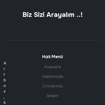
Biz Sizi Arayalım ..!
Hızlı Menü
A
Anasayfa
r
t
Hakkımızda
b
o
Ürünlerimiz
x
İletişim
,
k