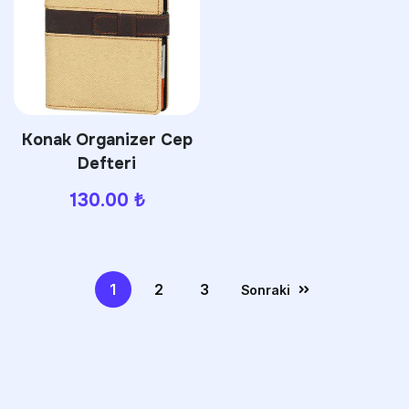
Konak Organizer Cep
Defteri
130.00
₺
1
2
3
Sonraki