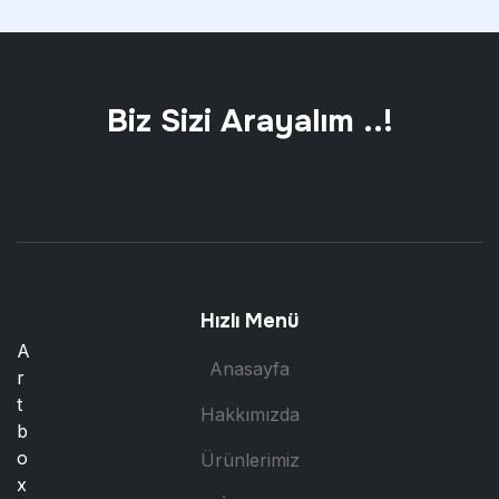
Biz Sizi Arayalım ..!
Hızlı Menü
A
Anasayfa
r
t
Hakkımızda
b
o
Ürünlerimiz
x