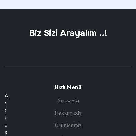
Biz Sizi Arayalım ..!
Hızlı Menü
A
Anasayfa
r
t
Hakkımızda
b
o
Ürünlerimiz
x