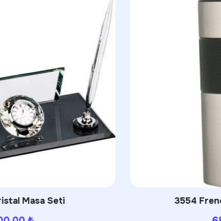
3554 French Press Termos
680.00
₺