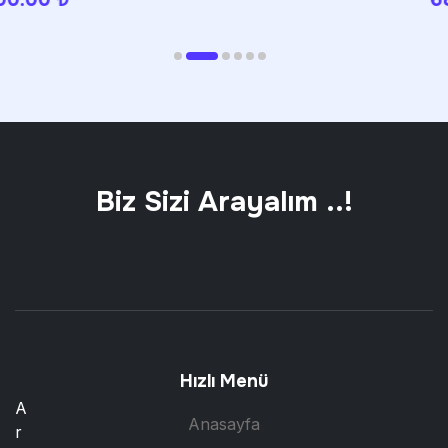
Biz Sizi Arayalım ..!
Hızlı Menü
A
Anasayfa
r