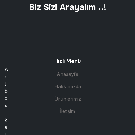
Biz Sizi Arayalım ..!
Hızlı Menü
A
Anasayfa
r
t
Hakkımızda
b
o
Ürünlerimiz
x
İletişim
,
k
a
l