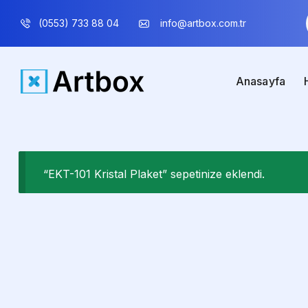
(0553) 733 88 04
info@artbox.com.tr
Anasayfa
“EKT-101 Kristal Plaket” sepetinize eklendi.