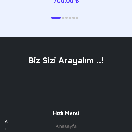
680.00
₺
Biz Sizi Arayalım ..!
Hızlı Menü
A
Anasayfa
r