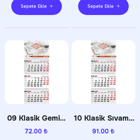
Sepete Ekle
Sepete Ekle
09 Klasik Gemici
10 Klasik Sıvama
Takvim
Gemici Takvim
72.00
₺
91.00
₺