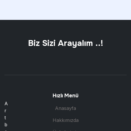
Biz Sizi Arayalım ..!
Hızlı Menü
A
Anasayfa
r
t
Hakkımızda
b