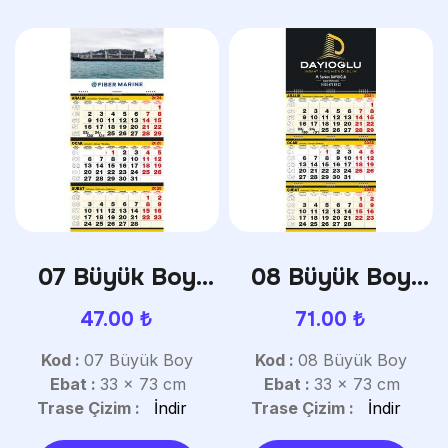
07 Büyük Boy
08 Büyük Boy
Gemici Takvim
Gemici Takvim
47.00
₺
71.00
₺
Kod :
07 Büyük Boy
Kod :
08 Büyük Boy
Ebat :
33 x 73 cm
Ebat :
33 x 73 cm
Trase Çizim :
İndir
Trase Çizim :
İndir