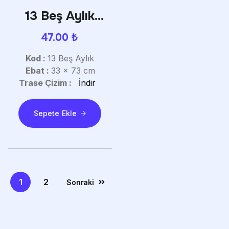
13 Beş Aylık
Gemici Takvim
47.00
₺
Kod :
13 Beş Aylık
Ebat :
33 x 73 cm
Trase Çizim :
İndir
Sepete Ekle
1
2
Sonraki