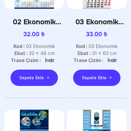
02 Ekonomik
03 Ekonomik
Küçük Boy
Gemici Takvim
32.00
₺
33.00
₺
Gemici Takvim
Kod :
02 Ekonomik
Kod :
03 Ekonomik
Ebat :
32 x 48 cm
Ebat :
31 x 63 cm
Trase Çizim :
İndir
Trase Çizim :
İndir
Sepete Ekle
Sepete Ekle