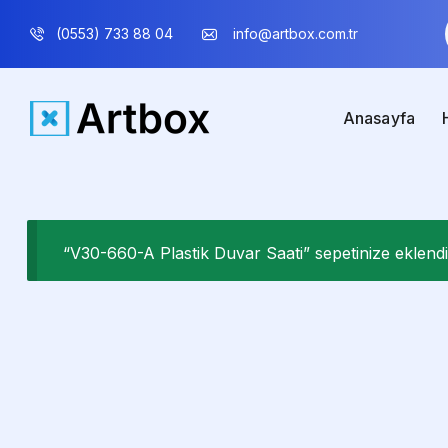
(0553) 733 88 04
info@artbox.com.tr
Anasayfa
“V30-660-A Plastik Duvar Saati” sepetinize eklendi