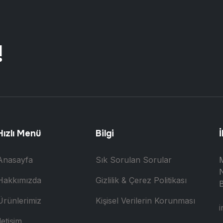
!
Hızlı Menü
Bilgi
İ
Anasayfa
Sık Sorulan Sorular
N
Hakkımızda
Gizlilik & Çerez Politikası
B
Ürünlerimiz
Kişisel Verilerin Korunması
i
letişim