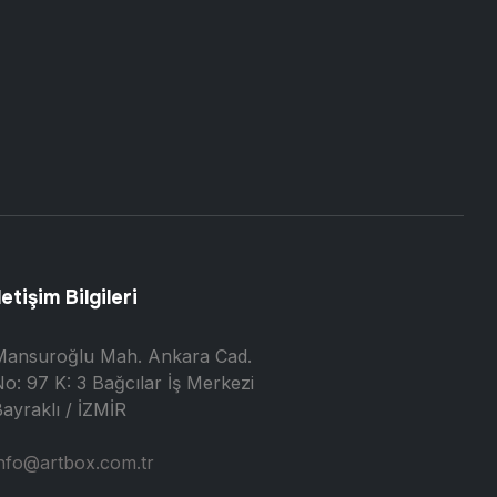
letişim Bilgileri
Mansuroğlu Mah. Ankara Cad.
o: 97 K: 3 Bağcılar İş Merkezi
ayraklı / İZMİR
nfo@artbox.com.tr