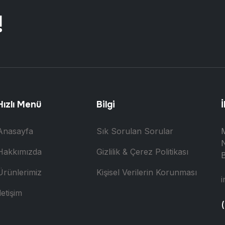
!
Hızlı Menü
Bilgi
İ
Anasayfa
Sık Sorulan Sorular
N
Hakkımızda
Gizlilik & Çerez Politikası
B
Ürünlerimiz
Kişisel Verilerin Korunması
i
letişim