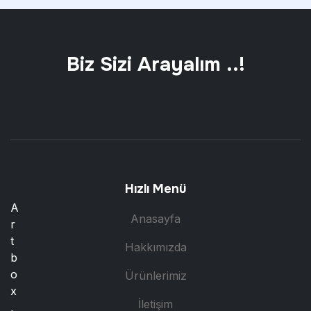
Biz Sizi Arayalım ..!
Hızlı Menü
A
Anasayfa
r
t
Hakkımızda
b
o
Ürünlerimiz
x
İletişim
,