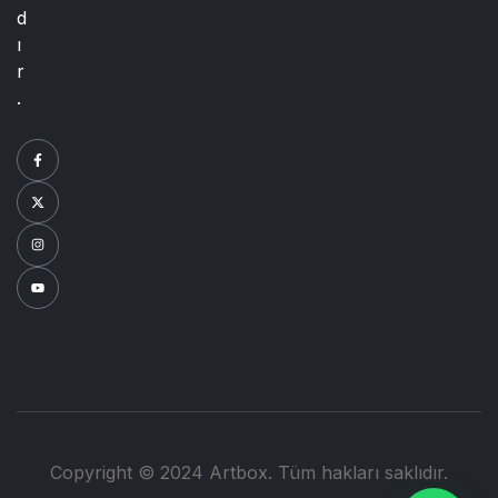
d
ı
r
.
Copyright © 2024 Artbox. Tüm hakları saklıdır.