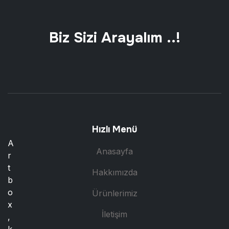
Biz Sizi Arayalım ..!
Hızlı Menü
A
Anasayfa
r
t
Hakkımızda
b
o
Ürünlerimiz
x
İletişim
,
k