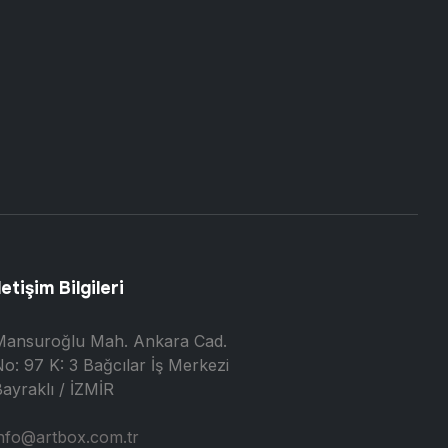
letişim Bilgileri
Mansuroğlu Mah. Ankara Cad.
o: 97 K: 3 Bağcılar İş Merkezi
ayraklı / İZMİR
nfo@artbox.com.tr