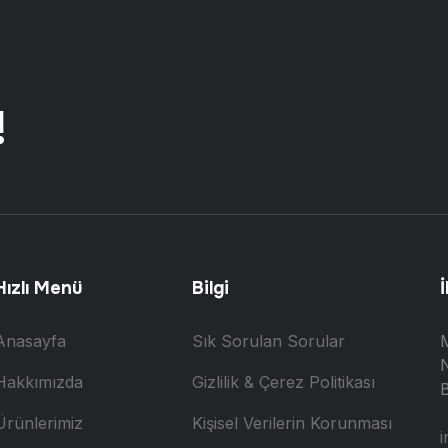
!
Hızlı Menü
Bilgi
İ
Anasayfa
Sık Sorulan Sorular
N
Hakkımızda
Gizlilik & Çerez Politikası
B
Ürünlerimiz
Kişisel Verilerin Korunması
i