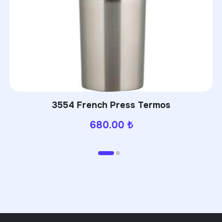
944 Termos
PWB-3
650.00
₺