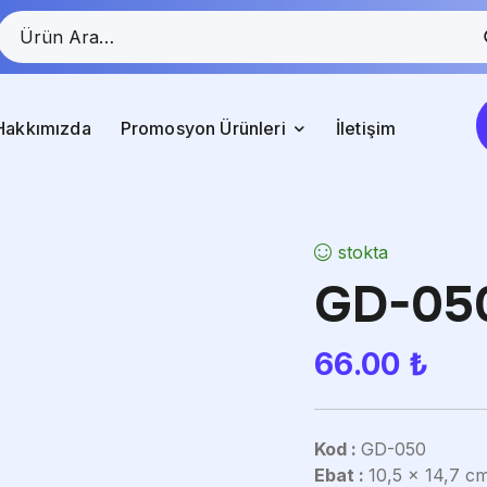
Hakkımızda
Promosyon Ürünleri
İletişim
stokta
GD-050
66.00
₺
Kod :
GD-050
Ebat :
10,5 x 14,7 c