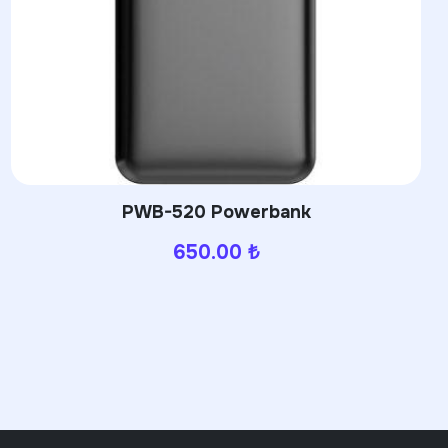
10 Powerbank
PWB-3
630.00
₺
6