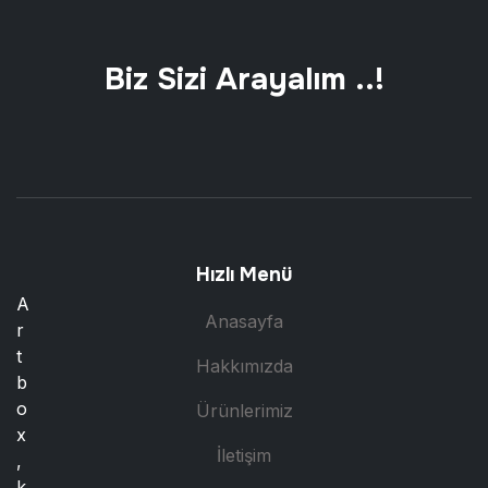
Biz Sizi Arayalım ..!
Hızlı Menü
A
Anasayfa
r
t
Hakkımızda
b
o
Ürünlerimiz
x
İletişim
,
k