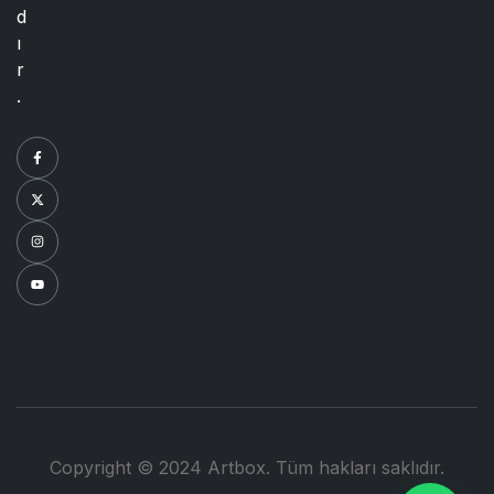
d
ı
r
.
Copyright © 2024 Artbox. Tüm hakları saklıdır.