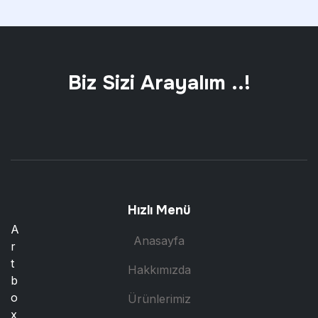
Biz Sizi Arayalım ..!
Hızlı Menü
A
Anasayfa
r
t
Hakkımızda
b
o
Ürünlerimiz
x