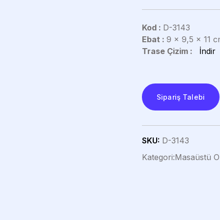
Kod :
D-3143
Ebat :
9 x 9,5 x 11 c
Trase Çizim :
İndir
Sipariş Talebi
SKU:
D-3143
Kategori:
Masaüstü Or