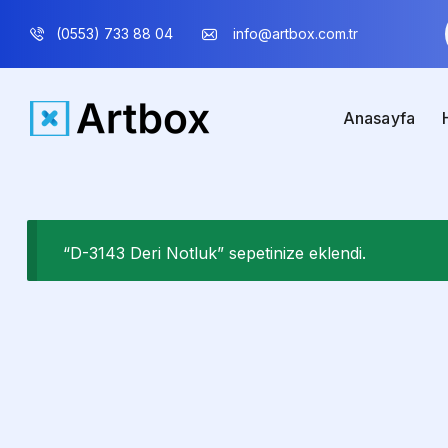
(0553) 733 88 04
info@artbox.com.tr
Anasayfa
“D-3143 Deri Notluk” sepetinize eklendi.