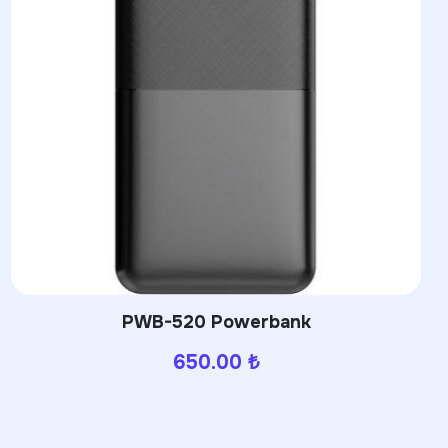
PWB-320 Powerbank
630.00
₺