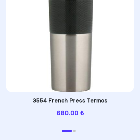
PWB-310 Powerbank
630.00
₺