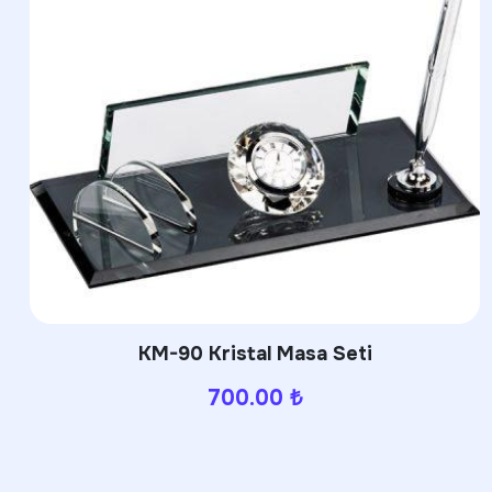
3944 Termos
650.00
₺