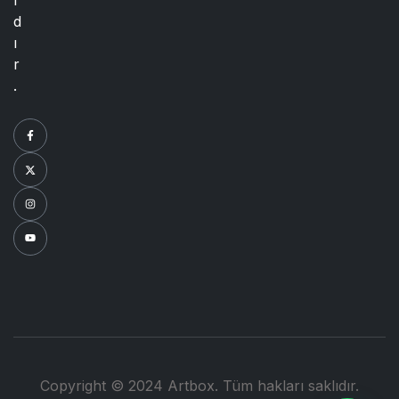
ı
d
ı
r
.
Copyright © 2024 Artbox. Tüm hakları saklıdır.