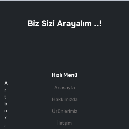
Biz Sizi Arayalım ..!
Hızlı Menü
A
Anasayfa
r
t
Hakkımızda
b
o
Ürünlerimiz
x
İletişim
,