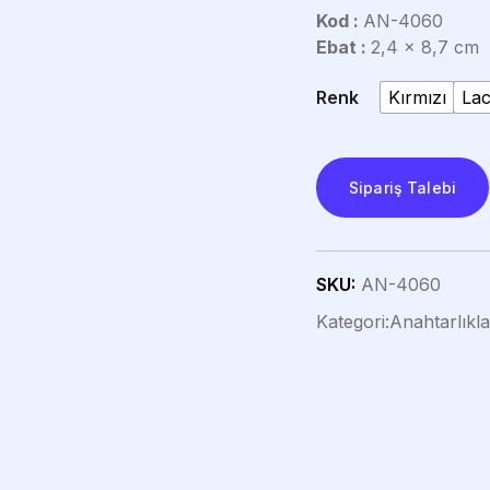
Kod :
AN-4060
Ebat :
2,4 x 8,7 cm
Renk
Kırmızı
Lac
Sipariş Talebi
SKU:
AN-4060
Kategori:
Anahtarlıkla