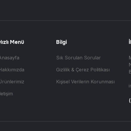
Hızlı Menü
Bilgi
İ
Anasayfa
Sık Sorulan Sorular
N
Hakkımızda
Gizlilik & Çerez Politikası
B
Ürünlerimiz
Kişisel Verilerin Korunması
i
letişim