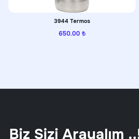
3944 Termos
650.00
₺
Biz Sizi Arayalım ..