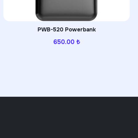
PWB-320 Powerbank
630.00
₺