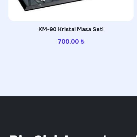
3944 Termos
650.00
₺