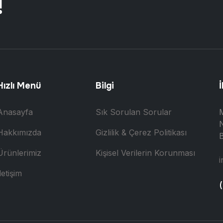
!
Hızlı Menü
Bilgi
İ
Anasayfa
Sık Sorulan Sorular
N
Hakkımızda
Gizlilik & Çerez Politikası
B
Ürünlerimiz
Kişisel Verilerin Korunması
i
letişim