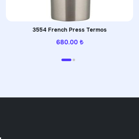
PWB-310 Powerbank
630.00
₺