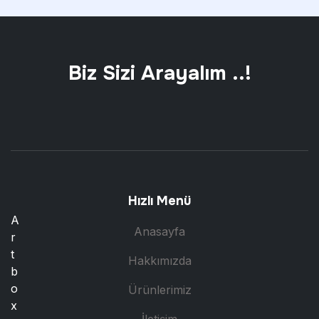
Biz Sizi Arayalım ..!
Hızlı Menü
A
Anasayfa
r
t
Hakkımızda
b
o
Ürünlerimiz
x