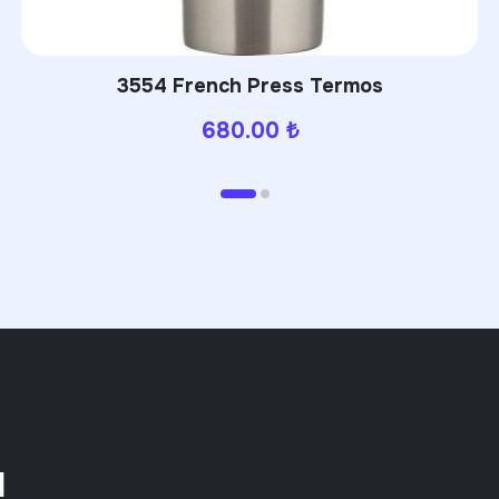
PWB-310 Powerbank
630.00
₺
!