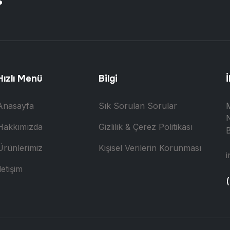
Hızlı Menü
Bilgi
İ
Anasayfa
Sık Sorulan Sorular
N
Hakkımızda
Gizlilik & Çerez Politikası
B
Ürünlerimiz
Kişisel Verilerin Korunması
i
letişim