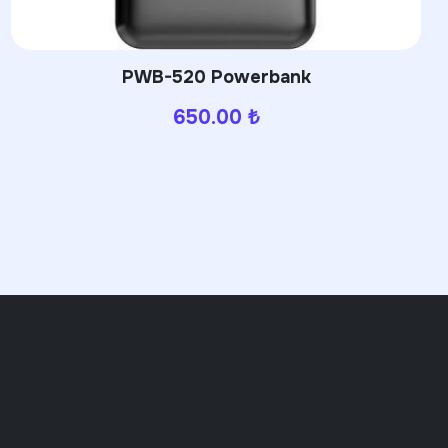
PWB-320 Powerbank
630.00
₺