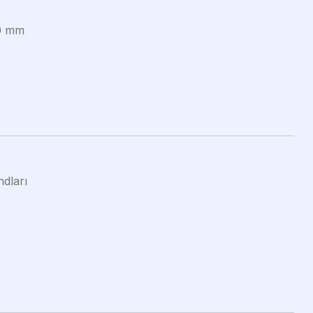
0 mm
ndları