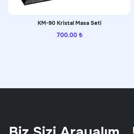
3944 Termos
650.00
₺
Biz Sizi Arayalım ..