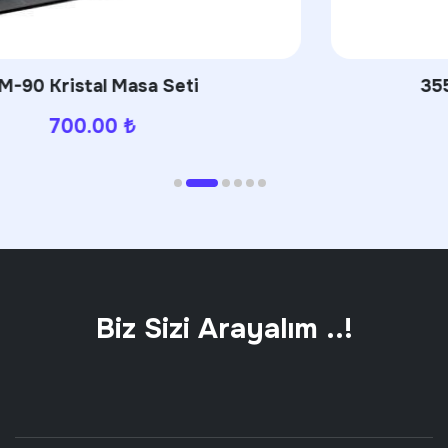
3554 French Press Termos
680.00
₺
Biz Sizi Arayalım ..!